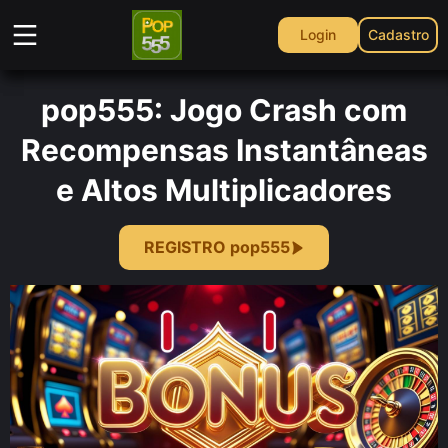
Login
Cadastro
pop555: Jogo Crash com
Recompensas Instantâneas
e Altos Multiplicadores
REGISTRO pop555