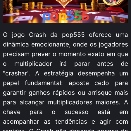
O jogo Crash da pop555 oferece uma
dinâmica emocionante, onde os jogadores
precisam prever o momento exato em que
o multiplicador irá parar antes de
"crashar". A estratégia desempenha um
papel fundamental: aposte cedo para
garantir ganhos rápidos ou arrisque mais
para alcançar multiplicadores maiores. A
chave para o sucesso está em
acompanhar as tendências e agir com