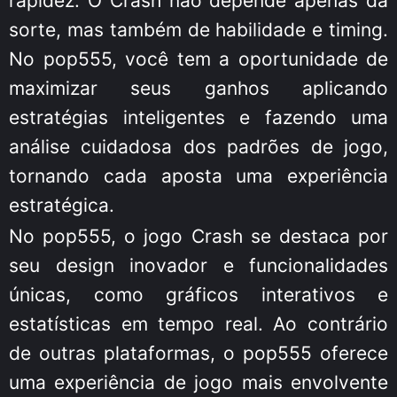
rapidez. O Crash não depende apenas da
sorte, mas também de habilidade e timing.
No pop555, você tem a oportunidade de
maximizar seus ganhos aplicando
estratégias inteligentes e fazendo uma
análise cuidadosa dos padrões de jogo,
tornando cada aposta uma experiência
estratégica.
No pop555, o jogo Crash se destaca por
seu design inovador e funcionalidades
únicas, como gráficos interativos e
estatísticas em tempo real. Ao contrário
de outras plataformas, o pop555 oferece
uma experiência de jogo mais envolvente